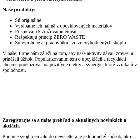
Naše produkty:
Sú originálne
Vyrábame ich najmä z upcyklovaných materiálov
Prispievajú k znižovaniu emisií
Rešpektujú princíp ZERO WASTE
Sú vyrobené aj pracovníkmi zo znevýhodnených skupín
V našej firme nám záleží na tom, aby naše aktivity dávali zmysel a
prinášali úžitok. Popularizovaním tém o upcyklácii a recyklácií
chceme poukazovať na pozitívne efekty a synergie, ktoré vznikajú v
spoločnosti.
Zaregistrujte sa a máte prehľad o aktuálnych novinkách a
akciách.
Pridanie svojho emailu do newslettera je jednoduchý spôsob, ako