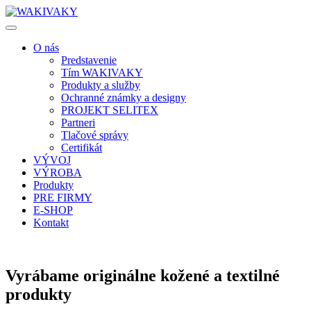
O nás
Predstavenie
Tím WAKIVAKY
Produkty a služby
Ochranné známky a designy
PROJEKT SELITEX
Partneri
Tlačové správy
Certifikát
VÝVOJ
VÝROBA
Produkty
PRE FIRMY
E-SHOP
Kontakt
Vyrábame originálne kožené
a textilné
produkty